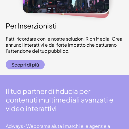
Per Inserzionisti
Fatti ricordare con le nostre soluzioni Rich Media. Crea
annunci interattivi e dal forte impatto che catturano
l'attenzione del tuo pubblico.
Scopri di più
Il tuo partner di fiducia per
contenuti multimediali avanzati e
video interattivi
Adways · Weborama aiuta i marchi e le agenzie a