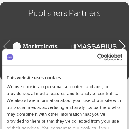
Publishers Partners
This website uses cookies
We use cookies to personalise content and ads, to
Ons Quality Network
provide social media features and to analyse our traffic.
We also share information about your use of our site with
our social media, advertising and analytics partners who
De bekendste websites met de populairste Rich
may combine it with other information that you’ve
Media-formaten in één overzichtelijk netwerk. Zo kun
je campagnes zelf beheren vanuit alle DSP's met één
provided to them or that they’ve collected from your use
Deal ID voor 850+ sites, of kiezen voor full-service.
of their services. You consent to our cookies if you