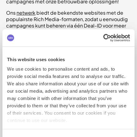
campagnes met onze betrouwbare oplossingen!
Ons
netwerk
biedt de bekendste websites met de
populairste Rich Media-formaten, zodat u eenvoudig
campagnes kunt beheren via één Deal-ID voor meer
dan 850 sites.
Showcase
This website uses cookies
Mobile
Desktop
Video
We use cookies to personalise content and ads, to
provide social media features and to analyse our traffic.
We also share information about your use of our site with
Bekijk Benchmarks
our social media, advertising and analytics partners who
may combine it with other information that you’ve
provided to them or that they’ve collected from your use
of their services. You consent to our cookies if you
continue to use our website.
Consent