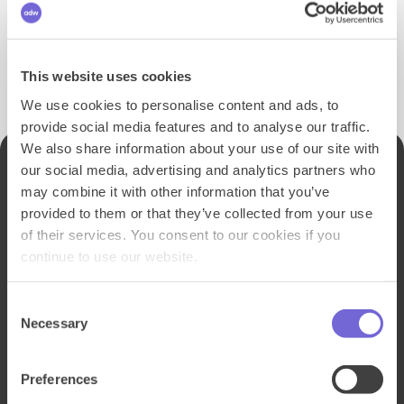
This website uses cookies
We use cookies to personalise content and ads, to
provide social media features and to analyse our traffic.
We also share information about your use of our site with
Notre technologie
our social media, advertising and analytics partners who
may combine it with other information that you’ve
Depuis des années, Adways développe des
provided to them or that they’ve collected from your use
technologies Rich Media innovante pour le desktop, le
of their services. You consent to our cookies if you
mobile et les plateformes de streaming. L’Adways
continue to use our website.
Studio, notre technologie propriétaire est un logiciel
qui permet de créer des formats videos & display
pour le desktop, mobile et la CTV en managed pour
Consent
nos clients. Tous nos formats sont certifiés aux normes
Necessary
Selection
IAB.
Nos créations sont entièrement mesurables, vous
Preferences
offrant ainsi un aperçu continu des performances et