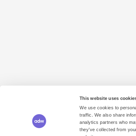
This website uses cookie
We use cookies to personal
traffic. We also share info
analytics partners who may
Adways · Weborama
they’ve collected from you
Keizersgracht 176-4