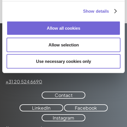
Show details
Allow all cookies
Allow selection
Adways · Weborama
Use necessary cookies only
Keizersgracht 176-4
1016 DW Amsterdam
+31 20 524 6690
Contact
LinkedIn
Facebook
Instagram