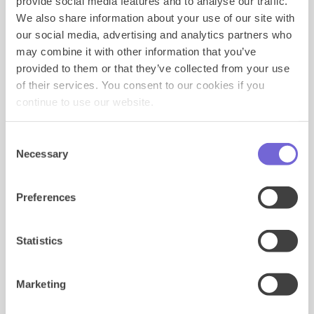
naar huis met een mooie hoofdprijs. Via deze weg
provide social media features and to analyse our traffic.
nogmaals: Gefeliciteerd!
We also share information about your use of our site with
our social media, advertising and analytics partners who
Vind je het leuk om nog eens terug te kijken? We
may combine it with other information that you’ve
hebben een aantal foto's voor je verzameld en
provided to them or that they’ve collected from your use
hieronder in een gallerij gezet. Of misschien herken je
jezelf of één van je collega's in de video?
of their services. You consent to our cookies if you
continue to use our website.
Consent
Necessary
Selection
Preferences
Statistics
Marketing