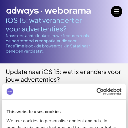
iOS 15: wat verandert er
voor advertenties?
Naast een aantal leuke nieuwe features zoals
de portretmodus en spatial audio voor
FaceTime is ook de browserbalk in Safari naar
beneden verplaatst.
Update naar iOS 15: wat is er anders voor
jouw advertenties?
Naast een aantal leuke nieuwe features zoals de
portretmodus en spatial audio voor FaceTime is ook
de browserbalk in Safari naar beneden verplaatst.
This website uses cookies
Dit betekent dat de 'fold' hoger komt te liggen.
Visueel zie je dus advertenties van achter die balk
We use cookies to personalise content and ads, to
tevoorschijn komen als je gaat scrollen. Dat heeft
provide social media features and to analyse our traffic.