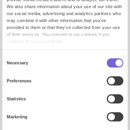
technisch geen gevolgen, maar optisch wel.
We also share information about your use of our site with
our social media, advertising and analytics partners who
We verwachten geen grote impact, maar de browser
may combine it with other information that you’ve
ziet er dus wel anders uit. Je kunt de plek van je
provided to them or that they’ve collected from your use
browserbalk overigens wel aanpassen, maar
standaard staat hij beneden.
of their services. You consent to our cookies if you
continue to use our website.
Wij vermoeden dat het nog belangrijker wordt om
mobiele banners vooral met visuals, logos en videos in
te vullen en tekst nog meer te vermijden.
Consent
Necessary
Selection
Zijn de veranderingen jou al opgevallen?
Preferences
Statistics
Marketing