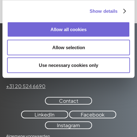
Show details
Allow all cookies
Allow selection
Adways · Weborama
Use necessary cookies only
Keizersgracht 176-4
1016 DW Amsterdam
+31 20 524 6690
Contact
LinkedIn
Facebook
Instagram
Algemene voorwaarden