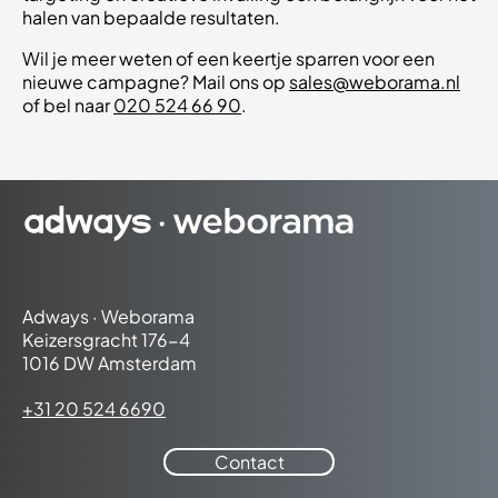
halen van bepaalde resultaten.
Wil je meer weten of een keertje sparren voor een
nieuwe campagne? Mail ons op
sales@weborama.nl
of bel naar
020 524 66 90
.
Adways · Weborama
Keizersgracht 176-4
1016 DW Amsterdam
+31 20 524 6690
Contact