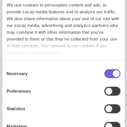
interesse in je merk/product/service en om
We use cookies to personalise content and ads, to
merkoverweging te creëren. Dit kan met Rich Media
provide social media features and to analyse our traffic.
door bijvoorbeeld het volgende:
We also share information about your use of our site with
our social media, advertising and analytics partners who
Showcase meerdere producten in één ad: op
Facebook, Instagram en LinkedIn zie je vaak
may combine it with other information that you’ve
carrousel- en collectieadvertenties waarmee je
provided to them or that they’ve collected from your use
meerdere afbeeldingen in één advertentie laat
of their services. You consent to our cookies if you
zien. Dit en eigenlijk veel meer is ook mogelijk
continue to use our website.
met Rich Media. De
Swipe feature
lijkt het meest
op een carrousel advertentie en deze kun je bij
verschillende formaten toepassen. Daarnaast
Consent
kun je ook gebruik maken van de volgende
Necessary
Selection
formaten:
Mobile Portrait
,
Deck of Cards
en
Canvas ad
om verschillende producten of
proposities uit te lichten en/of een merkverhaal
Preferences
te vertellen.
Statistics
Marketing