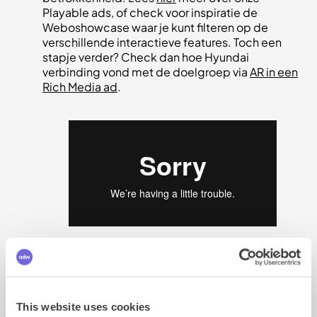
Playable ads, of check voor inspiratie de
Weboshowcase waar je kunt filteren op de
verschillende interactieve features. Toch een
stapje verder? Check dan hoe Hyundai
verbinding vond met de doelgroep via
AR in een
Rich Media ad
.
2. MoFu – Middle of the Funnel:
consideration fase
Naarmate je verder in de funnel zit gaat het minder om
This website uses cookies
awareness en meer over het vergroten van de