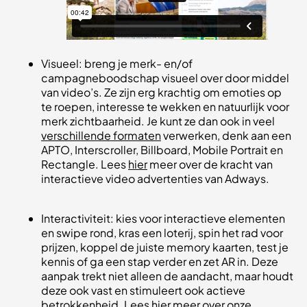
Visueel: breng je merk- en/of
campagneboodschap visueel over door middel
van video’s. Ze zijn erg krachtig om emoties op
te roepen, interesse te wekken en natuurlijk voor
merk zichtbaarheid. Je kunt ze dan ook in veel
verschillende formaten
verwerken, denk aan een
APTO, Interscroller, Billboard, Mobile Portrait en
Rectangle. Lees
hier
meer over de kracht van
interactieve video advertenties van Adways.
Interactiviteit: kies voor interactieve elementen
en swipe rond, kras een loterij, spin het rad voor
prijzen, koppel de juiste memory kaarten, test je
kennis of ga een stap verder en zet AR in. Deze
aanpak trekt niet alleen de aandacht, maar houdt
deze ook vast en stimuleert ook actieve
betrokkenheid. Lees
hier
meer over onze