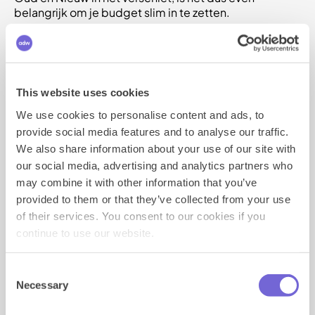
belangrijk om je budget slim in te zetten.
Dus. Wil je sowieso zichtbaar zijn in deze periode? Dan
volgt hier
tip 1:
Kies voor kortere, maar intensievere
looptijden. Dus meer budget wegzetten in een
This website uses cookies
kortere periode zodat je iets agressiever aanwezig
bent.
We use cookies to personalise content and ads, to
provide social media features and to analyse our traffic.
We also share information about your use of our site with
Consumenten zien veel reclames tijdens de
our social media, advertising and analytics partners who
feestdagen. Het is dus lastiger dan normaal om op te
vallen. Hoe je dit doet?
may combine it with other information that you’ve
provided to them or that they’ve collected from your use
of their services. You consent to our cookies if you
Tip 2:
wees relevant. De gebruiker oriënteert zich op
continue to use our website.
allerlei cadeaus en producten. Met een sterkte
retargeting advertentie lok je ze weer terug naar jouw
product. Of kies voor een creatieve uitspatting!
Consent
Hieronder zie je een mooi voorbeeld van het concert
Necessary
Selection
van André Rieu voor de kerstdagen.