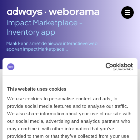
Impact Marketplace -
Inventory app
Maak kennis met de nieuwe interactieve web
app van Impact Marketplace...
Impact Marketplace App
This website uses cookies
We use cookies to personalise content and ads, to
Maak kennis met de nieuwe interactieve web app van
provide social media features and to analyse our traffic.
Impact Marketplace. Via een interface krijg je realtime
inzicht in beschikbare inventory en kun je met handige
We also share information about your use of our site with
filters op formaat, categorie, publisher en websites
our social media, advertising and analytics partners who
snel inzicht krijgen in het netwerk en kun je jouw
may combine it with other information that you’ve
selectie exporteren om meteen te gebruiken bij je
provided to them or that they’ve collected from your use