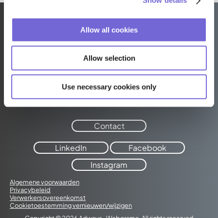
Show details
Allow all cookies
Allow selection
Adways · Weborama
Keizersgracht 176-4
1016 DW Amsterdam
Use necessary cookies only
+31 20 524 6690
Contact
LinkedIn
Facebook
Instagram
Algemene voorwaarden
Privacybeleid
Verwerkersovereenkomst
Cookietoestemming vernieuwen/wijzigen