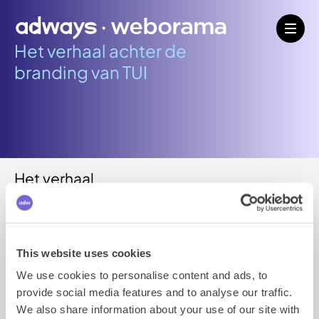
Het verhaal achter de
branding van TUI
Het verhaal
Hoe houd je je merk zichtbaar, sterk en levend bij de
doelgroep? Als je het aan ons vraagt is dat met Rich
This website uses cookies
Media. Hands down. Kat in het bakkie. Niets komt bij
Rich Media in de buurt. Maar, wij zijn misschien een
We use cookies to personalise content and ads, to
beetje bevooroordeeld. Daarom is het leuk om dat af
provide social media features and to analyse our traffic.
en toe ook van iemand anders te horen.
We also share information about your use of our site with