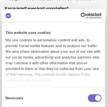
Kan je jezelf even kort voorstellen?
Hi, ik ben Tim. Ik heb Commerciële Economie
gestudeerd. Tijdens mijn studie heb ik me verdiept in
online marketing. Wat er allemaal online gebeurt,
vond ik altijd al interessant. Na het afronden van mijn
This website uses cookies
opleiding ben ik me gaan verdiepen in web
development. Toen ontdekte ik dat coderen mij erg
We use cookies to personalise content and ads, to
ligt. Door mijn interesse in zowel coderen als online
provide social media features and to analyse our traffic.
marketing voel ik me dan ook helemaal op mijn plek
We also share information about your use of our site with
bij Weborama. Verder hou ik van strategische en
our social media, advertising and analytics partners who
coöperatieve games, zowel online als bordspellen.
may combine it with other information that you’ve
Hoe ervaar je het werken bij Weborama tot nu toe?
provided to them or that they’ve collected from your use
Ik heb het erg naar mijn zin bij Weborama. Het werk is
of their services. You consent to our cookies if you
afwisselend en ik krijg de ruimte om echt de diepte in
continue to use our website.
te gaan, wat mij erg bevalt. Daarnaast is het prettig
om samen te werken met gelijkgestemden die net zo
gepassioneerd zijn over wat ze doen.
Consent
Necessary
Selection
Wat zijn je ambities?
Ik wil zoveel mogelijk leren over de techniek achter