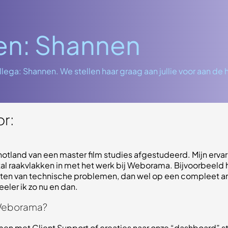
len: Shannen
ega: Shannen. We stellen haar graag aan jullie voor aan de 
or:
hotland van een master film studies afgestudeerd. Mijn ervarin
tal raakvlakken in met het werk bij Weborama. Bijvoorbeeld h
oten van technische problemen, dan wel op een compleet an
ler ik zo nu en dan.
 Weborama?
n met Client Support of creaties naar onze “dashboard” stur