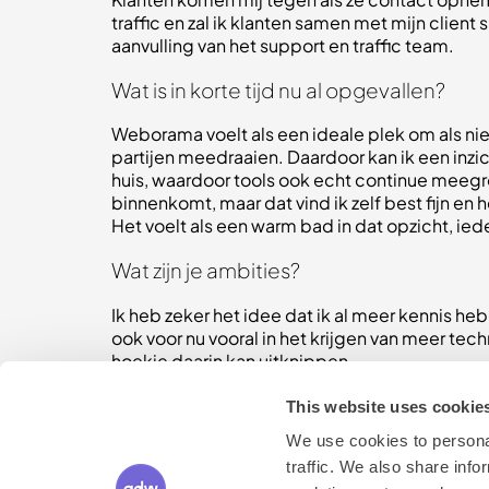
traffic en zal ik klanten samen met mijn client
aanvulling van het support en traffic team.
Wat is in korte tijd nu al opgevallen?
Weborama voelt als een ideale plek om als nie
partijen meedraaien. Daardoor kan ik een inzich
huis, waardoor tools ook echt continue meegr
binnenkomt, maar dat vind ik zelf best fijn en
Het voelt als een warm bad in dat opzicht, ie
Wat zijn je ambities?
Ik heb zeker het idee dat ik al meer kennis he
ook voor nu vooral in het krijgen van meer tec
hoekje daarin kan uitknippen.
This website uses cookie
We use cookies to personal
traffic. We also share info