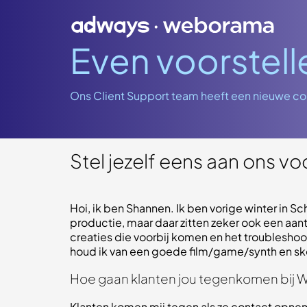
Even voorstel
Ons Client Support team heeft een nieuwe coll
Stel jezelf eens aan ons vo
Hoi, ik ben Shannen. Ik ben vorige winter in Sc
productie, maar daar zitten zeker ook een aan
creaties die voorbij komen en het troublesho
houd ik van een goede film/game/synth en skee
Hoe gaan klanten jou tegenkomen bij
Klanten komen mij tegen als ze contact opneme