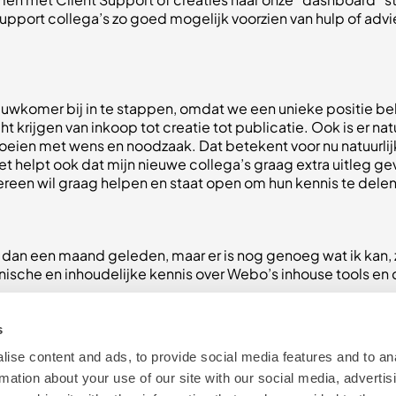
 support collega’s zo goed mogelijk voorzien van hulp of advi
uwkomer bij in te stappen, omdat we een unieke positie bekl
t krijgen van inkoop tot creatie tot publicatie. Ook is er nat
oeien met wens en noodzaak. Dat betekent voor nu natuurlijk
 het helpt ook dat mijn nieuwe collega’s graag extra uitleg 
dereen wil graag helpen en staat open om hun kennis te delen
b dan een maand geleden, maar er is nog genoeg wat ik kan, za
hnische en inhoudelijke kennis over Webo’s inhouse tools en 
s
ise content and ads, to provide social media features and to an
rmation about your use of our site with our social media, advertis