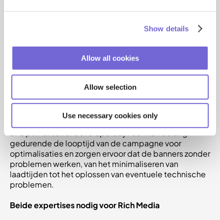
geldt voor front-end (wat de gebruiker ziet) en back-
end (technische werking).
Show details
2. Interactie: Rich Media banners bevatten vaak de
mogelijkheid tot interactie; zoals gamification, AI,
dynamische producten, maar ook quizes, puzzels,
Allow all cookies
data velden en veel meer. Developers zijn hierbij
onmisbaar omdat zij de technische aspecten hiervan
implementeren zodat de gebruiker vlekkeloos kan
Allow selection
interacteren met de uiting. Al deze onderdelen zijn
ook meetbaar te maken, mits de developer dit
inbouwt.
Use necessary cookies only
3. Optimalisatie: developers zijn ook van belang
gedurende de looptijd van de campagne voor
optimalisaties en zorgen ervoor dat de banners zonder
problemen werken, van het minimaliseren van
laadtijden tot het oplossen van eventuele technische
problemen.
Beide expertises nodig voor Rich Media