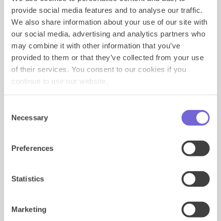
onderdelen van Rich Media banners
toch vaak wel de
provide social media features and to analyse our traffic.
expertise van een developer nodig.
We also share information about your use of our site with
Developers
our social media, advertising and analytics partners who
may combine it with other information that you’ve
HTML, CSS, Javascript, Screenad interface…
provided to them or that they’ve collected from your use
Developers zijn eigenlijk de technische breinen achter
of their services. You consent to our cookies if you
Rich Media banners en bouwen dan ook de
continue to use our website.
daadwerkelijke interactiviteit van de banners. Ze
brengen de ontwerpen, vaak gemaakt door
designers, tot leven door te coderen en
Consent
programmeren. Zo kan de gebruiker online
Necessary
Selection
interacteren met de banner op verschillende devices,
websites en apps.
Preferences
Wanneer zet ik een developer in?
1. Vertaling van creatieve concepten: zodra het
Statistics
creatieve concept is neergezet komen developers in
beeld om de interactieve elementen ervan te
coderen. Hiermee vertalen ze statische ontwerpen
Marketing
naar klikbare, swipebare en engaging banners. Dit