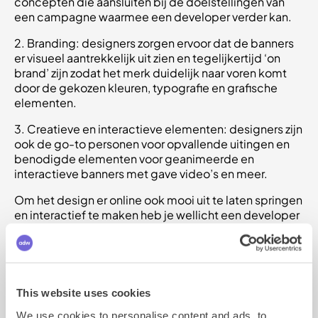
concepten die aansluiten bij de doelstellingen van
een campagne waarmee een developer verder kan.
2. Branding: designers zorgen ervoor dat de banners
er visueel aantrekkelijk uit zien en tegelijkertijd ‘on
brand’ zijn zodat het merk duidelijk naar voren komt
door de gekozen kleuren, typografie en grafische
elementen.
3. Creatieve en interactieve elementen: designers zijn
ook de go-to personen voor opvallende uitingen en
benodigde elementen voor geanimeerde en
interactieve banners met gave video’s en meer.
Om het design er online ook mooi uit te laten springen
en interactief te maken heb je wellicht een developer
nodig, die weet precies hoe het technisch ingeregeld
moet worden. Je kunt dit als designer ook zelf via Easy
Rich Media waarmee je een aantal
Easy Rich Media
formaten kunt ontwikkelen door simpelweg alleen
designs (op basis van Photoshop) op te leveren.
This website uses cookies
Echter heb je voor uitgebreidere
geavanceerde
We use cookies to personalise content and ads, to