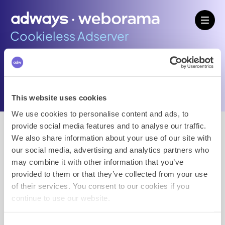
Cookieless Adserver
Wist je dat...
This website uses cookies
We use cookies to personalise content and ads, to
Cookieless Adserver
provide social media features and to analyse our traffic.
We also share information about your use of our site with
our social media, advertising and analytics partners who
Wist je dat Weborama Nederland al sinds 2023
may combine it with other information that you’ve
campagnes draait zonder een eigen cookie te
provided to them or that they’ve collected from your use
plaatsen?
of their services. You consent to our cookies if you
continue to use our website.
Als antwoord op de wensen uit de markt hebben we
een compleet cookie-vrij ecosysteem gebouwd. Dit